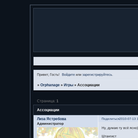
Привет, Гость!
Войдите
или
зарегистрируйтесь
.
»
Orphanage
»
Игры
»
Ассоциации
Страница:
1
Ассоциации
Лиза Ястребова
Поделиться
2010-07-13 
Администратор
Ну, думаю ту всё ясно)
Штангист