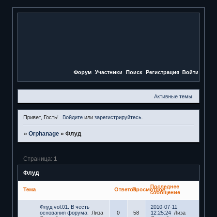
Форум
Участники
Поиск
Регистрация
Войти
Активные темы
Привет, Гость!
Войдите
или
зарегистрируйтесь
.
»
Orphanage
»
Флуд
Страница:
1
Флуд
Последнее
Тема
Ответов
Просмотров
сообщение
Флуд vol.01. В честь
2010-07-11
основания форума.
Лиза
0
58
12:25:24
Лиза