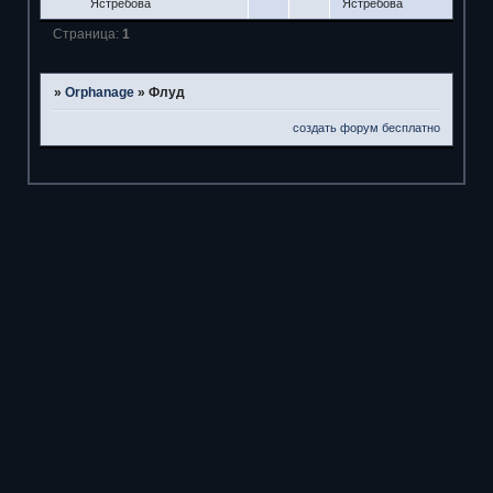
Ястребова
Ястребова
Страница:
1
»
Orphanage
»
Флуд
создать форум бесплатно