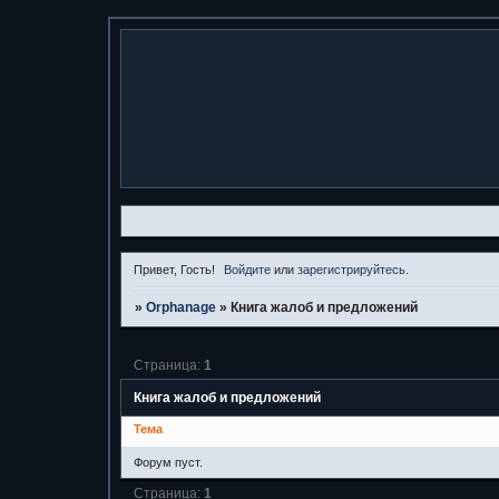
Привет, Гость!
Войдите
или
зарегистрируйтесь
.
»
Orphanage
»
Книга жалоб и предложений
Страница:
1
Книга жалоб и предложений
Тема
Форум пуст.
Страница:
1